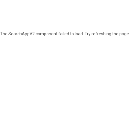
GREEN COAST IMMOBILIER
The SearchAppV2 component failed to load. Try refreshing the page.